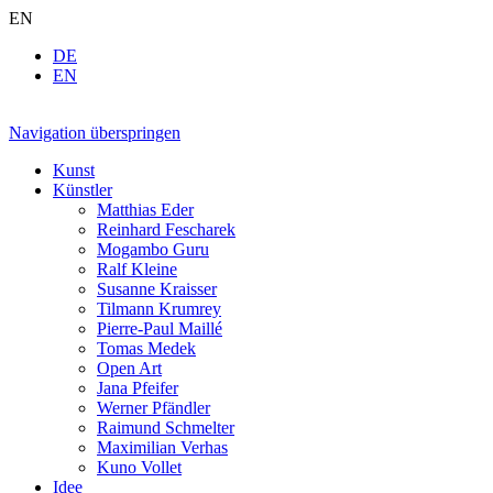
EN
DE
EN
Navigation überspringen
Kunst
Künstler
Matthias Eder
Reinhard Fescharek
Mogambo Guru
Ralf Kleine
Susanne Kraisser
Tilmann Krumrey
Pierre-Paul Maillé
Tomas Medek
Open Art
Jana Pfeifer
Werner Pfändler
Raimund Schmelter
Maximilian Verhas
Kuno Vollet
Idee