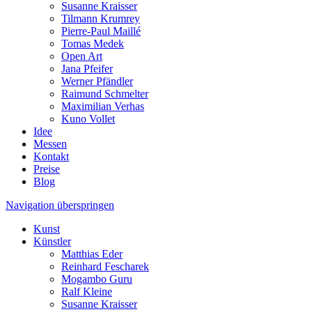
Susanne Kraisser
Tilmann Krumrey
Pierre-Paul Maillé
Tomas Medek
Open Art
Jana Pfeifer
Werner Pfändler
Raimund Schmelter
Maximilian Verhas
Kuno Vollet
Idee
Messen
Kontakt
Preise
Blog
Navigation überspringen
Kunst
Künstler
Matthias Eder
Reinhard Fescharek
Mogambo Guru
Ralf Kleine
Susanne Kraisser