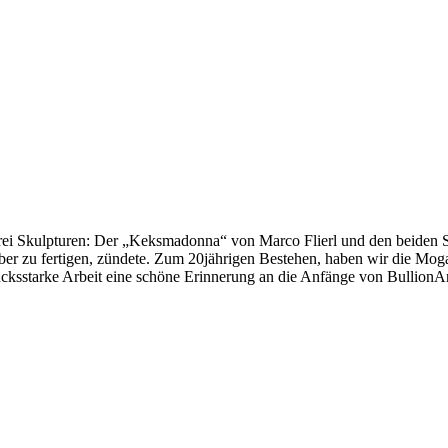
drei Skulpturen: Der „Keksmadonna“ von Marco Flierl und den beiden Sh
ber zu fertigen, zündete. Zum 20­jährigen Bestehen, haben wir die Mog
starke Arbeit eine schöne Erinnerung an die An­fänge von BullionArt u