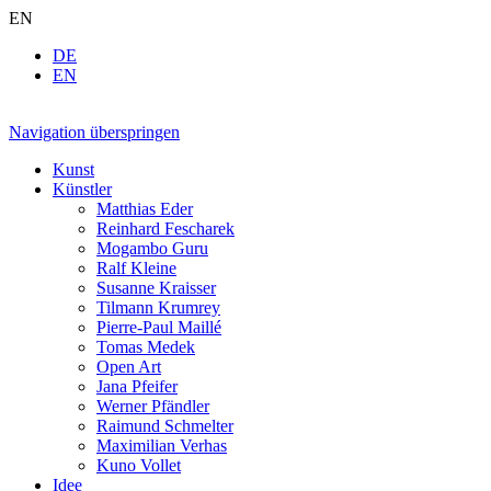
EN
DE
EN
Navigation überspringen
Kunst
Künstler
Matthias Eder
Reinhard Fescharek
Mogambo Guru
Ralf Kleine
Susanne Kraisser
Tilmann Krumrey
Pierre-Paul Maillé
Tomas Medek
Open Art
Jana Pfeifer
Werner Pfändler
Raimund Schmelter
Maximilian Verhas
Kuno Vollet
Idee