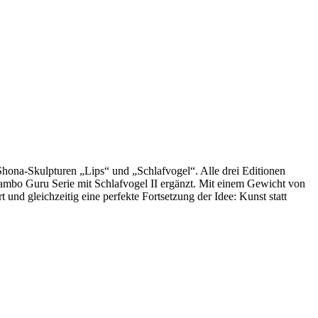
o­na­-Skulpturen „Lips“ und „Schlafvogel“. Alle drei Editio­nen
ambo­ Guru­ Serie mit Schlaf­vogel II ergänzt. Mit einem Gewicht von
nd gleichzeitig ei­ne perfekte Fortsetzung der Idee: Kunst statt