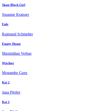
Skate Block Girl
Susanne Kraisser
Eule
Raimund Schmelter
Empty House
Maximilian Verhas
Wächter
Mogambo Guru
Koi 2
Jana Pfeifer
Koi 1