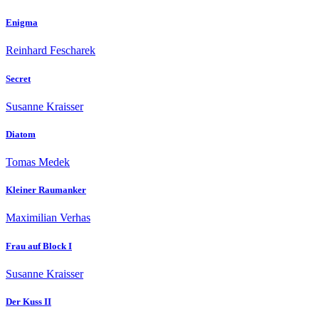
Enigma
Reinhard Fescharek
Secret
Susanne Kraisser
Diatom
Tomas Medek
Kleiner Raumanker
Maximilian Verhas
Frau auf Block I
Susanne Kraisser
Der Kuss II