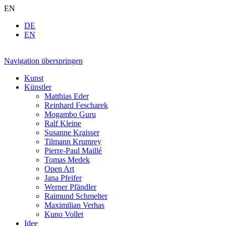
EN
DE
EN
Navigation überspringen
Kunst
Künstler
Matthias Eder
Reinhard Fescharek
Mogambo Guru
Ralf Kleine
Susanne Kraisser
Tilmann Krumrey
Pierre-Paul Maillé
Tomas Medek
Open Art
Jana Pfeifer
Werner Pfändler
Raimund Schmelter
Maximilian Verhas
Kuno Vollet
Idee